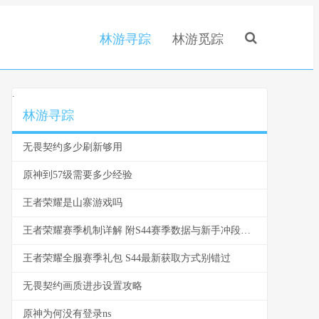
林游寻踪
林游觅踪
.
林游寻踪
无畏契约多少刷新够用
原神到57级需要多少经验
王者荣耀是山寨游戏吗
王者荣耀赛季机制详解 附S44赛季数据与新手冲段建议
王者荣耀全服赛季礼包 S44最新获取方式别错过
无畏契约画质进步设置攻略
原神为何没有登录ns