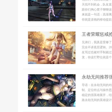
天找不到机会，队友直
跟你们掏心窝子聊聊这
来就是一句话：高渐离
你就是送钱的移动提款机。
王者荣耀惩戒
兄弟们，我真是受够了
完全不讲底层逻辑。2
友骂过也被对手制裁过
龙，你这打野位就是个笑
永劫无间推荐
导语：在永劫无间的对
制、定位特点与操作思
稳定的强英雄展开，结
路永劫无间的英雄设计