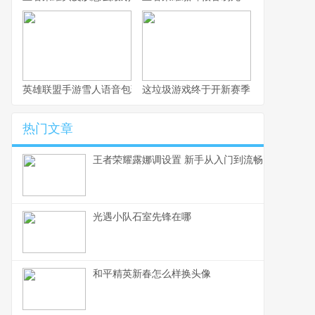
英雄联盟手游雪人语音包玩法全解析
这垃圾游戏终于开新赛季了，不写篇攻
热门文章
王者荣耀露娜调设置 新手从入门到流畅
光遇小队石室先锋在哪
和平精英新春怎么样换头像