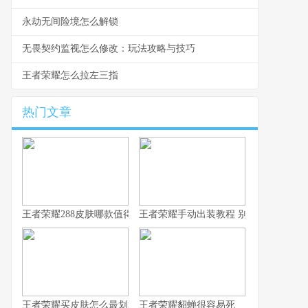
永劫无间险境怎么解锁
无畏契约监视怎么修改：玩法攻略与技巧
王者荣耀怎么拉左三指
热门文章
王者荣耀288皮肤哪款值得换 S43碎片商店更新速报
王者荣耀手动出装教程 别让系统推荐坑
王者荣耀买皮肤怎么最划算 从青铜到王者的省钱心路
王者荣耀貂蝉很容易死