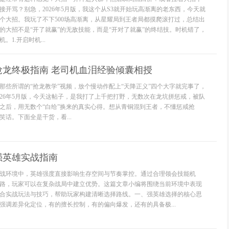
接开骂？别急，2026年5月版，我这个从S3就开始玩高渐离的老东西，今天就
个大招。我玩了不下500场高渐离，从星耀局到王者局都摸爬滚打过，总结出
的大招不是“开了就赢”的无敌技能，而是“开对了就赢”的终结技。时机错了，
1.开启时机...
抢龙终极指南 老司机血泪经验倾囊相授
那些所谓的“抢龙教学”视频，放个慢动作配上“天降正义”四个大字就完事了，
026年5月版，今天这帖子，是我打了上千把打野，无数次在龙坑拼惩戒，被队
之后，用无数个“白给”换来的真实心得。想从青铜混到王者，不懂惩戒抢
话。下面全是干货，看...
强英雄实战指南
战环境中，英雄强度直接影响生存空间与节奏掌控。通过合理领会技能机
路，玩家可以在复杂战局中建立优势。这篇文章小编将围绕当前环境中表现
合实战玩法与技巧，帮助玩家构建清晰选择路线。一、强英雄选择的核心思
强调差异化定位，有的擅长控制，有的偏向爆发，还有的具备极...