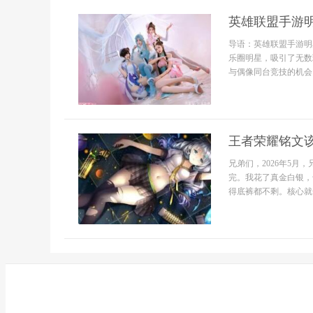
英雄联盟手游
导语：英雄联盟手游明
乐圈明星，吸引了无数
与偶像同台竞技的机会，
王者荣耀铭文
兄弟们，2026年5
完。我花了真金白银，
得底裤都不剩。核心就一