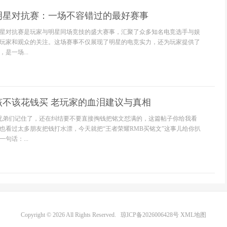
明星对抗赛：一场不容错过的最好赛事
星对抗赛是玩家与明星同场竞技的盛大赛事，汇聚了众多知名电竞选手与娱
玩家和观众的关注。这场赛事不仅展现了明星的电竞实力，还为玩家提供了
是一场...
该不该花钱买 老玩家的血泪建议与真相
月，兄弟们记住了，还在纠结要不要直接掏钱把铭文怼满的，这篇帖子你给我看
也看过太多朋友把钱打水漂，今天就把“王者荣耀RMB买铭文”这事儿给你扒
句话：...
Copyright © 2026 All Rights Reserved.
琼ICP备2026006428号
XML地图