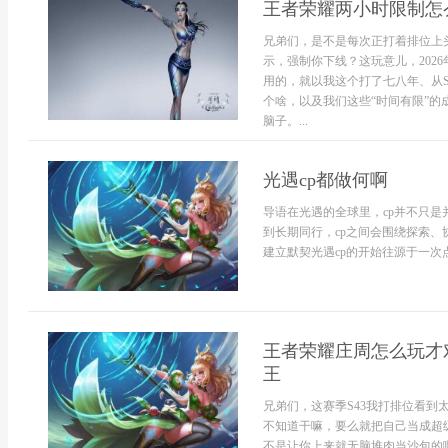
王者荣耀两小时限制怎
兄弟们，是不是每次正打着排位上
示，强制你下线？这玩意儿，202
用的，就以我这个打了七八年、从S
个啥，以及我们这些“时间有限”的
脑子。...
光遇cp都做何啊
导语在光遇的全球里，cp并不只
到长期同行，cp之间会围绕探索
建立默契光遇cp的开始往源于一次
王者荣耀庄周怎么玩才
王
兄弟们，这赛季S43我打排位看
不知道干嘛，要么就把自己当成超
不是让你上来就无脑堆肉当沙包的