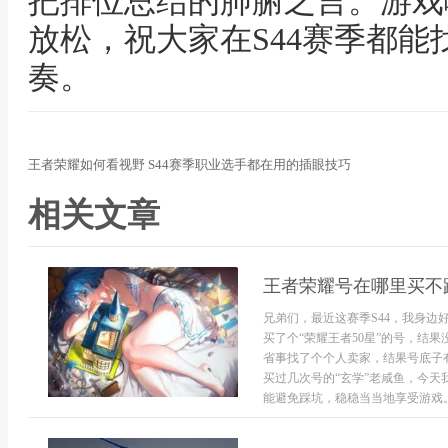
把排位总结的肺腑之言。游戏
放松，祝大家在S44赛季都
奏。
王者荣耀如何看视野 S44赛季职业选手都在用的插眼技巧
相关文章
王者荣耀号在哪里买不
兄弟们，最近这赛季S44，我身
买了个“荣耀王者50星”的号，结
省事找了个个人卖家，结果号底子
买过几次号的“玄学”老咸鱼，今
能避免踩坑，稳稳当当地享受游戏。买