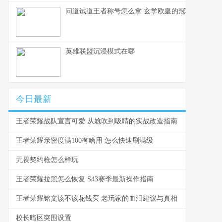
问道试道王者称号怎么拿 玄学欧皇的冠军玄学
英雄联盟沉浸模式在哪
今日最新
王者荣耀战队宣言可爱 从尬吹到吸睛的实战改造指南
王者荣耀亲密度满100有啥用 怎么快速刷满级
无畏契约枪怎么样玩
王者荣耀拉黑怎么恢复 S43赛季最新操作指南
王者荣耀铭文该不该花钱买 老玩家的血泪建议与真相
校长暗区突围设置