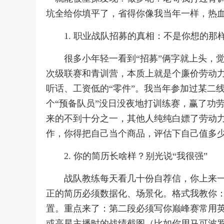
坑全给你填平了，省得你像我当年一样，热
1. 职业战队招募的真相：不是你想的那
很多小年轻一看到“招募”俩字就上头，
次级联赛和青训营，本质上就是个廉价劳动
听话、工资低的“零件”。我当年参加过某二
个“预备队员”没日没夜地打训练赛，赢了功
来的不到十分之一，其他人纯纯白嫖了劳动
作，你得把自己当个商品，评估下自己值多
2. 你的简历长啥样？别光说“我很强”
战队教练每天看几十份自荐信，你上来一
正的简历必须数据化、场景化。格式我教你：
置。重点来了：第二段必须写你巅峰赛常用英
或高星主播时的战绩截图（比如你用马可波罗