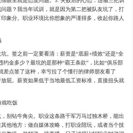
练眼里就是态度问题。3. 失败后的心态：连输三把训
找问题？我当年试训，就是因为第二把被队友坑了，打
了印象分。职业环境比你想象的严谨得多，收起你路人
钱
坑。签之前一定要看清：薪资是“底薪+绩效”还是“全
违约金多少？最坑的是那种“霸王条款”，比如“俱乐部
就差点签了这种，幸亏拉了个懂行的律师朋友看了
于放屁。薪资如果低于当地最低工资标准，直接扭头就
游戏吃饭
点，别钻牛角尖。职业这条路千军万马过独木桥，能出
在其他地方：做自媒体攻略，打职业陪玩，或者当个技