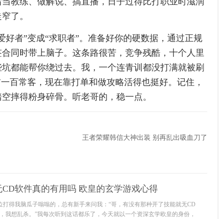
后当教练、做解说、搞直播，日子过得比打职业时滋润
走窄了。
爱好者”变成“求职者”。准备好你的硬数据，通过正规
签合同时带上脑子。这条路很苦，竞争残酷，十个人里
些坑都能帮你绕过去。我，一个连青训都没打满就被刷
前一百常客，现在靠打单和做攻略活得也挺好。记住，
踏空摔得粉身碎骨。听老哥的，稳一点。
王者荣耀韩信大神出装 别再乱出吸血刀了
CD软件真的有用吗 欧皇的玄学游戏心得
排位打得我脑瓜子嗡嗡的，总有新手来问我：“哥，有没有那种开了技能就无CD
，我想乱杀。”我每次听到这话都乐了，今天就以一个资深玄学欧皇的身份，