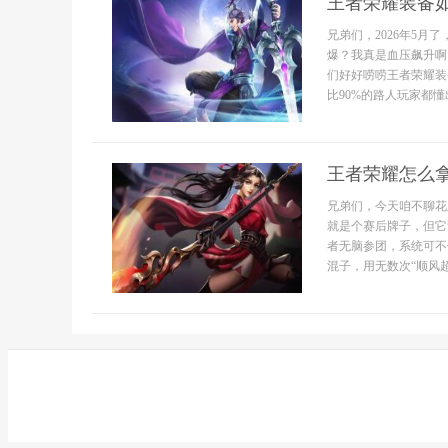
王者荣耀装备
兄弟们，2026年5
爆？我真是血压飙升啊
们好好唠唠王者荣耀装
比90%的路人玩家都懂出
王者荣耀怎么拿M
兄弟们，今天咱不聊花
就是个赛后牌子，但它
者无脑参团，系统可不
混子，用无数次“顺风超