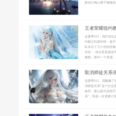
跟你们掏心窝子聊聊这事
王者荣耀纽约
这赛季S43，我打排
约教父到底咋样，值不
队友坑了几十把的经验
优化”，排位里直接坐
建模，那叫一个质感，西
取消师徒关系
这赛季S43，我翻遍
消师徒关系”这个社交
操作，要么因为流程不
系”，而是一次需要计算“