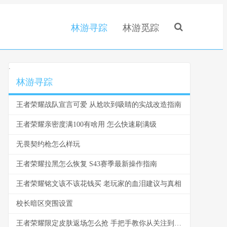
林游寻踪
林游觅踪
.
林游寻踪
王者荣耀战队宣言可爱 从尬吹到吸睛的实战改造指南
王者荣耀亲密度满100有啥用 怎么快速刷满级
无畏契约枪怎么样玩
王者荣耀拉黑怎么恢复 S43赛季最新操作指南
王者荣耀铭文该不该花钱买 老玩家的血泪建议与真相
校长暗区突围设置
王者荣耀限定皮肤返场怎么抢 手把手教你从关注到入手