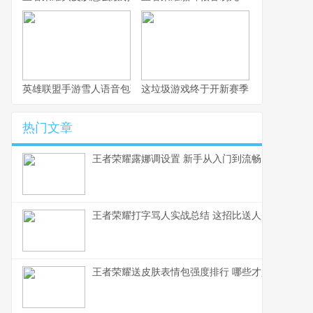
英雄联盟手游雪人语音包玩法全解析
这垃圾游戏终于开新赛季了，不写篇攻
热门文章
王者荣耀露娜调设置 新手从入门到流畅
王者荣耀打字骂人实战总结 这招比送人头还毒
王者荣耀送皮肤表情包强度排行 哪些才是真正的社