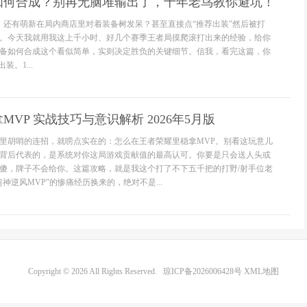
如何合成？别再无脑堆输出了，十年老鸟教你避坑！
月了，还有萌新在局内商店里对着装备树发呆？甚至直接点“推荐出装”然后被打
。今天我就用我这上千小时、好几个赛季王者局摸爬滚打出来的经验，给你
备如何合成这个看似简单，实则决定胜负的关键细节。信我，看完这篇，你
装。1...
VP 实战技巧与意识解析 2026年5月版
里胡哨的连招，就唠点实在的：怎么在王者荣耀里稳拿MVP。别看这玩意儿
背后代表的，是系统对你这局游戏贡献值的最高认可。你要是只会送人头或
傻，牌子不会给你。这篇攻略，就是我这个打了不下五千把的打野/射手位老
神逆风MVP”的惨痛经历换来的，绝对不是...
Copyright © 2026 All Rights Reserved.
琼ICP备2026006428号
XML地图