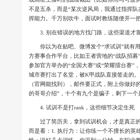
不是五杀，而是“某次逆风局，我通过指挥队
挥能力。千万别吹牛，面试时教练随便开一
3. 别在错误的地方找门路，这些渠道才
你以为在贴吧、微博发个“求试训”就有
方赛事合作平台，比如王者营地的“战队招募
参加官方举办的“全国大赛”或“荣耀擂台赛
城市赛打出了名堂，被K甲战队直接签走的
（官网能找到），邮件要正式，附上你做好的
的哥哥介绍”，十个有九个是骗子，剩下一个
4. 试训不是打rank，这些细节决定生死
过了简历关，拿到试训机会，才是真正
而是看：1. 执行力：让你练一个不擅长的英