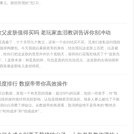
儿。那些所谓的“无CD...
教父皮肤值得买吗 老玩家血泪教训告诉你别冲动
位是真麻了，十个关羽九个教父，还有一个在纠结买不买。兄弟们老私信问我纽
值得掏腰包。今天我就以暴躁老哥的身份，结合我玩这皮肤上百把，以及被
，给你们把这皮肤的里里外外扒个底朝天，省得你们花冤枉钱买了个“皮肤负
牢。1.皮肤本身：帅是真的帅，坑也是真的坑先说优点，这皮肤的出场动画和
装暴徒那味儿拿捏得死...
强度排行 数据帝带你高效操作
了后台数据，发现一个有意思的现象：超过60%的玩家，包括一些老手，对“取
系统的操作路径和实际影响，认知是模糊甚至错误的。很多人要么被坑了不敢
清白白浪费了师徒位。从数据帝的角度看，取消师徒绝不是简单的“断绝关
时间成本”和“情感成本”...