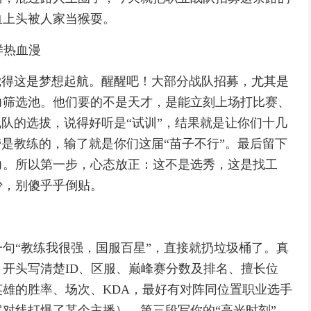
血上头被人家当猴耍。
样热血漫
觉得这是梦想起航。醒醒吧！大部分战队招募，尤其是
力筛选池。他们要的不是天才，是能立刻上场打比赛、
线队的选拔，说得好听是“试训”，结果就是让你们十几
劳是教练的，输了就是你们这届“苗子不行”。最后留下
力。所以第一步，心态放正：这不是选秀，这是找工
少，别傻乎乎倒贴。
句“教练我很强，国服百星”，直接就扔垃圾桶了。真
开头写清楚ID、区服、巅峰赛分数及排名、擅长位
雄的胜率、场次、KDA，最好有对阵同位置职业选手
对线打爆了某个主播）。第三段写你的“高光时刻”，