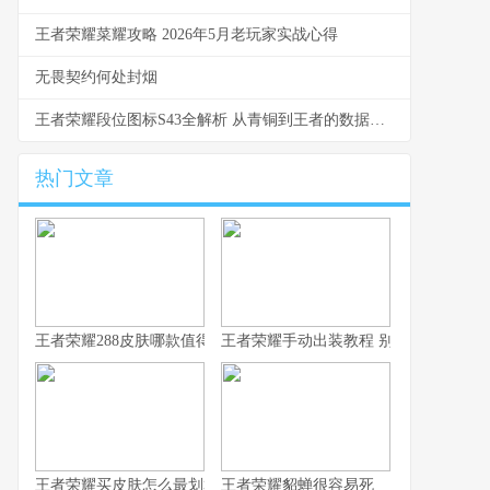
王者荣耀菜耀攻略 2026年5月老玩家实战心得
无畏契约何处封烟
王者荣耀段位图标S43全解析 从青铜到王者的数据与实战洞察
热门文章
王者荣耀288皮肤哪款值得换 S43碎片商店更新速报
王者荣耀手动出装教程 别让系统推荐坑
王者荣耀买皮肤怎么最划算 从青铜到王者的省钱心路
王者荣耀貂蝉很容易死