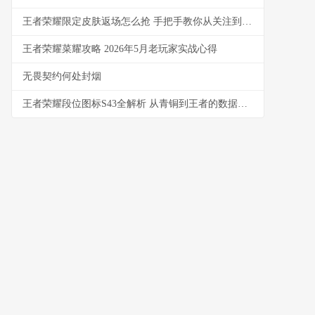
王者荣耀限定皮肤返场怎么抢 手把手教你从关注到入手
王者荣耀菜耀攻略 2026年5月老玩家实战心得
无畏契约何处封烟
王者荣耀段位图标S43全解析 从青铜到王者的数据与实战洞察