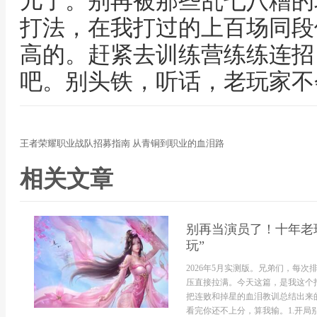
儿了。别再被那些乱七八糟的
打法，在我打过的上百场同段
高的。赶紧去训练营练练连招
吧。别头铁，听话，老玩家不
王者荣耀职业战队招募指南 从青铜到职业的血泪路
相关文章
别再当演员了！十年老玩
玩”
2026年5月实测版。兄弟们，每
压直接拉满。今天这篇，是我这个
把连败和掉星的血泪教训总结出来
看完你还不上分，算我输。1.开局别