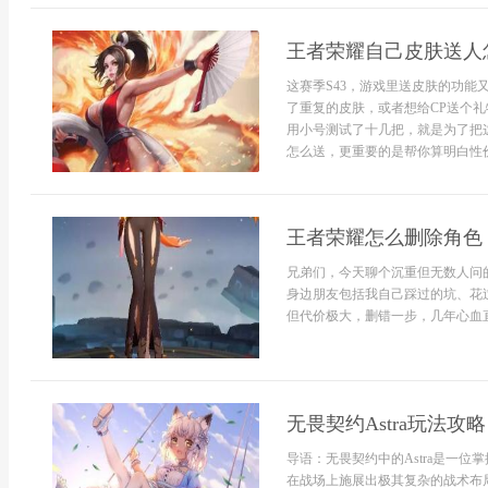
王者荣耀自己皮肤送人怎
这赛季S43，游戏里送皮肤的功能
了重复的皮肤，或者想给CP送个礼
用小号测试了十几把，就是为了把
怎么送，更重要的是帮你算明白性价
王者荣耀怎么删除角色
兄弟们，今天聊个沉重但无数人问的
身边朋友包括我自己踩过的坑、花
但代价极大，删错一步，几年心血直接
无畏契约Astra玩法攻略
导语：无畏契约中的Astra是一
在战场上施展出极其复杂的战术布