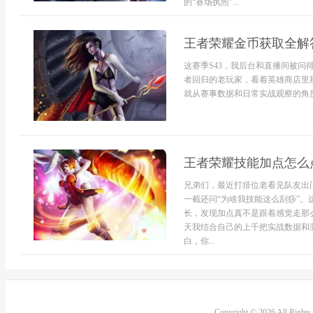
的“赛场执照”...
王者荣耀金币获取全解
这赛季S43，我后台和直播间被问
者回归的老玩家，看着英雄商店里
就从赛事数据和日常实战观察的角度
王者荣耀技能加点怎么
兄弟们，最近打排位老看见队友出门
一截还问“为啥我技能这么刮痧”。
长，发现加点真不是跟着感觉走那
天我结合自己的上千把实战数据和
白，你...
Copyright © 2026 All Right