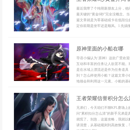
最近我带了个纯萌新朋友上分，他问
最关键的“黄金6秒”完全没概念。
篇文章就是为零基础或卡在低段位
定你前期是坐牢还是顺风。1.先搞懂
原神里面的小船在哪
导语小编认为‘原神》这款广受欢
互动和丰富的任务让人欲罢不能。
是在水域上漂流还是作为任务道具
到？怎么样使用小船？这篇文章小
地领会和利用这一元素。小船的基础智
王者荣耀信誉积分怎么
兄弟们，今天咱们不聊KPL赛场上
问“累积扣分怎么清”的新手兄弟
就慌了。别急，这篇攻略，我就以
讲清楚，从基础规则到高效恢复，手