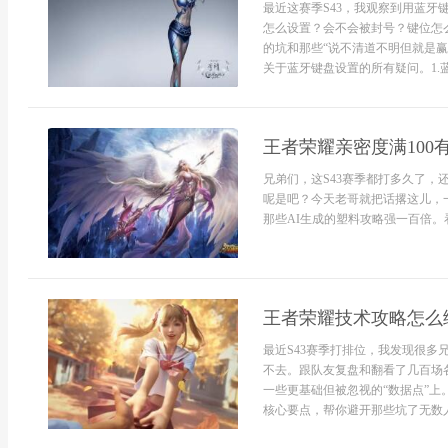
最近这赛季S43，我观察到用蓝
怎么设置？会不会被封号？键位怎
的坑和那些“说不清道不明但就是
关于蓝牙键盘设置的所有疑问。1.蓝
王者荣耀亲密度满100
兄弟们，这S43赛季都打多久了
呢是吧？今天老哥就把话撂这儿，
那些AI生成的塑料攻略强一百倍。看
王者荣耀技术攻略怎么练
最近S43赛季打排位，我发现很
不去。跟队友复盘和翻看了几百场
一些更基础但被忽视的“数据点”
核心要点，帮你避开那些坑了无数人的