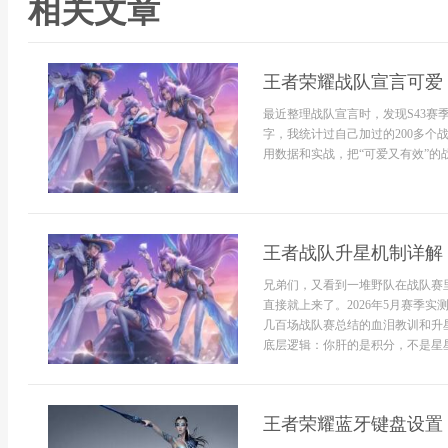
相关文章
王者荣耀战队宣言可爱
最近整理战队宣言时，发现S43赛
字，我统计过自己加过的200多
用数据和实战，把“可爱又有效”的战
王者战队升星机制详解 
兄弟们，又看到一堆野队在战队赛
直接就上来了。2026年5月赛季
几百场战队赛总结的血泪教训和升
底层逻辑：你肝的是积分，不是星星很
王者荣耀蓝牙键盘设置