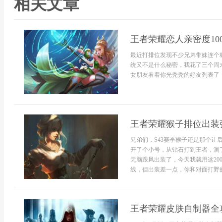
相关文章
王者荣耀恋人亲密度10
最近打排位发现不少兄弟带妹连个标
统又不是什么秘密，我花了三个周末
女朋友看着你光秃秃的好友列表了，
王者荣耀猴子排位出装强
兄弟们，S43赛季猴子还是那个
开了个小号，从钻石打到王者，测
无脑跟风出装了，今天我就用这2
线，但出装差一点，你和对面打野的伤
王者荣耀皮肤自制器全