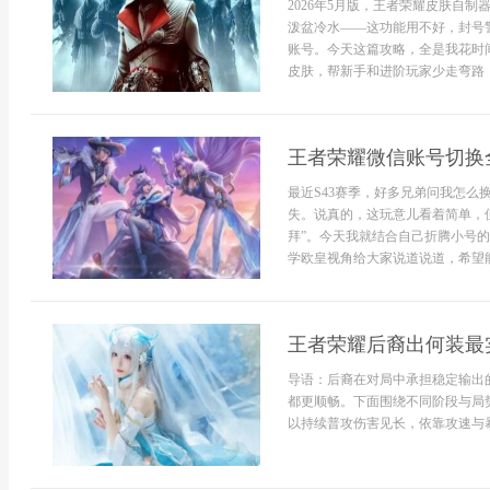
2026年5月版，王者荣耀皮肤自
泼盆冷水——这功能用不好，封号
账号。今天这篇攻略，全是我花时
皮肤，帮新手和进阶玩家少走弯路，玩
王者荣耀微信账号切换
最近S43赛季，好多兄弟问我怎
失。说真的，这玩意儿看着简单，
拜”。今天我就结合自己折腾小号
学欧皇视角给大家说道说道，希望能帮
王者荣耀后裔出何装最
导语：后裔在对局中承担稳定输出
都更顺畅。下面围绕不同阶段与局
以持续普攻伤害见长，依靠攻速与暴击