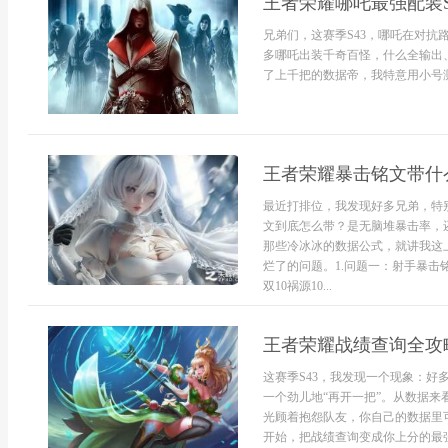
王者荣耀哪吒最强配装S
兄弟们，这赛季S43，哪吒在对抗
多哪吒出装千奇百怪，什么全输出
了上千把的数据帝，我特意用小号测了
王者荣耀暴击铭文带什
最近打排位，我发现好多兄弟，特
文到底怎么带？是无脑堆暴击率，
那些冷冰冰的数据公式，就讲我这
烂了的问题。1.问题一：射手暴击
双10祸源10...
王者荣耀战绩查询全攻
这赛季S43，我发现一个现象：
一个劲儿地“再开一把”。从数据来
光顾着抱怨队友，你自己的数据里
开始，把战绩查询变成你上分的最强武