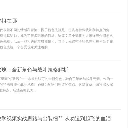
先祖在哪
代表着不同的情感和冒险。帽子粉色先祖是一位具有特殊装饰和特点的角
获得其奖励，成为了很多玩家的目标。这篇文章小编将为大家详细介绍怎么
色先祖，以及一些相关的攻略和技巧。导语：光遇帽子粉色先祖在何处？在
色先祖一个备受玩家关注着的...
玫瑰：全新角色与战斗策略解析
’里面的“玫瑰”一个非常被认可的全新角色，融合了策略与战斗元素。作为一
的特殊技能和战斗风格让她成为玩家们热议的焦点。这篇文章小编将深入探
能特点、玩法策略及怎...
教学视频实战思路与出装细节 从劝退到起飞的血泪