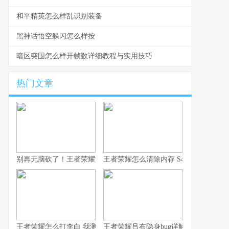
和平精英怎么样乱识别装备
黑神话悟空躲闪怎么样按
暗区突围怎么样开帧数详细教程与实用技巧
热门文章
别再无脑砍了！王者荣耀如何用凯，我这10年心得全在这了！
王者荣耀怎么清除内存 S43赛季防卡顿
王者荣耀怎么打李白 我测了100把的克制方法
王者荣耀吕布隐身bug详解 老玩家常见