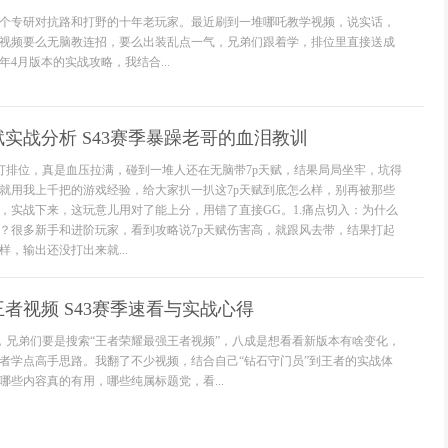
个专研对抗路和打野的十年老玩家。最近刷到一堆哪吒教学视频，说实话，
视频要么无脑教连招，要么出装乱点一气，兄弟们跟着学，排位里直接送成
年4月版本的实战攻略，我结合...
赋实战分析 S43赛季暴躁老哥的血泪教训
我打排位，真是血压拉满，碰到一堆人还在无脑带7p天赋，结果局局坐牢，坑得
就用我上千把的游戏经验，给大家扒一扒这7p天赋到底怎么样，别再被那些
，实战下来，这玩意儿用对了能上分，用错了直接GG。1.痛点切入：为什么
力？很多新手和进阶玩家，看到攻略说7p天赋伤害高，就跟风去带，结果打起
，输出还没打出来就...
者视频 S43赛季速看与实战心得
月，兄弟们要是搜索“王者荣耀最强王者视频”，八成是想看看新版本有啥变化，
者学点高手思路。我翻了不少视频，结合自己“钻石守门员”到王者的实战体
哪些内容真的有用，哪些纯属标题党，看...