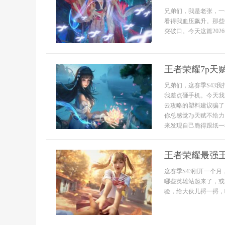
兄弟们，我是老张，一
看得我血压飙升。那些
突破口。今天这篇2026
王者荣耀7p天
兄弟们，这赛季S43
我差点砸手机。今天我
云攻略的塑料建议骗了
你总感觉7p天赋不给
来发现自己脆得跟纸一样
王者荣耀最强王
这赛季S43刚开一个
哪些英雄站起来了，或
验，给大伙儿捋一捋，