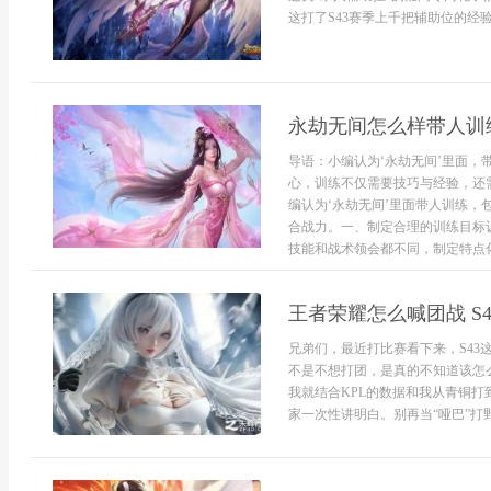
这打了S43赛季上千把辅助位的经验
永劫无间怎么样带人训
导语：小编认为‘永劫无间’里面
心，训练不仅需要技巧与经验，还
编认为‘永劫无间’里面带人训练
合战力。一、制定合理的训练目标
技能和战术领会都不同，制定特点化的
王者荣耀怎么喊团战 S
兄弟们，最近打比赛看下来，S4
不是不想打团，是真的不知道该怎
我就结合KPL的数据和我从青铜打
家一次性讲明白。别再当“哑巴”打野和