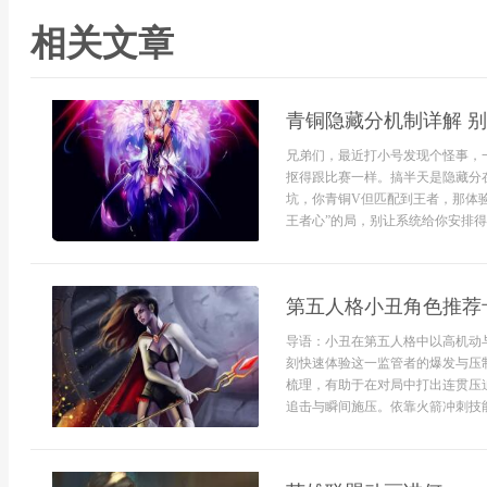
相关文章
青铜隐藏分机制详解 
兄弟们，最近打小号发现个怪事，
抠得跟比赛一样。搞半天是隐藏分
坑，你青铜V但匹配到王者，那体
王者心”的局，别让系统给你安排得明
第五人格小丑角色推荐
导语：小丑在第五人格中以高机动
刻快速体验这一监管者的爆发与压
梳理，有助于在对局中打出连贯压
追击与瞬间施压。依靠火箭冲刺技能