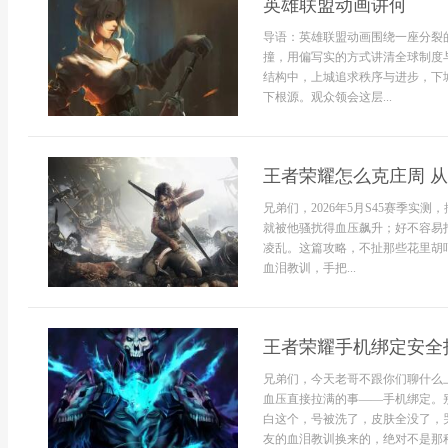
英雄联盟动画讲何
导语：英雄联盟动画围绕一座分裂
撞，用偏写实的方式讲清全球制度
结构中，上城追求秩序与进步，下
下根源。观众领会这层...
王者荣耀怎么克庄周 
兄弟们，2026年5月S45赛季
就被他骚扰得血压飙升；好不容易
凌乱。这篇攻略，不扯那些花里胡
血泪教训，手把...
王者荣耀手机绑定安全指
兄弟们，今天老哥不跟你们聊什么
血压直接拉满的事——手机绑定。
白这个，号被洗了，皮肤全没了，
友的血泪教训换来的，绝对不是那