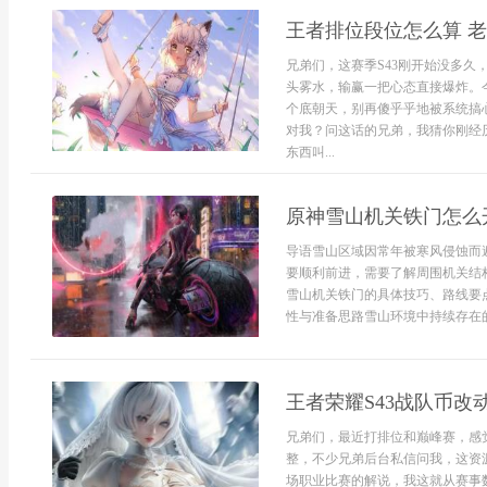
王者排位段位怎么算 
兄弟们，这赛季S43刚开始没多
头雾水，输赢一把心态直接爆炸。
个底朝天，别再傻乎乎地被系统搞
对我？问这话的兄弟，我猜你刚经
东西叫...
原神雪山机关铁门怎么
导语雪山区域因常年被寒风侵蚀而
要顺利前进，需要了解周围机关结
雪山机关铁门的具体技巧、路线要
性与准备思路雪山环境中持续存在的
王者荣耀S43战队币改
兄弟们，最近打排位和巅峰赛，感
整，不少兄弟后台私信问我，这资
场职业比赛的解说，我这就从赛事