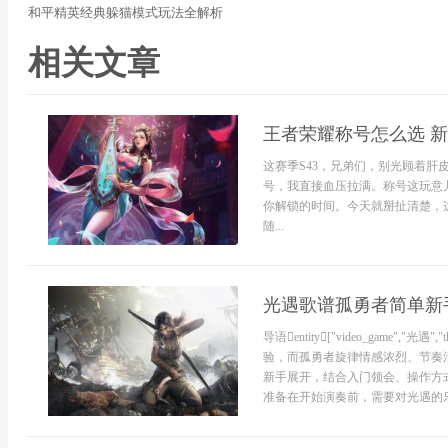
和平精英经典躲猫模式玩法全解析
相关文章
王者荣耀称号怎么选 
这赛季S43，兄弟们，别光顾着肝
号，我直接血压拉满。称号这玩意
你解锁的时间。今天就掰扯清楚，
随...
光遇歌谱孤勇者简单新
导语entity["video_game",
验，而孤勇者旋律情感浓烈、节奏
新手展开，结合入门领会、操作方
准备在开始演奏前，需要对光遇的乐