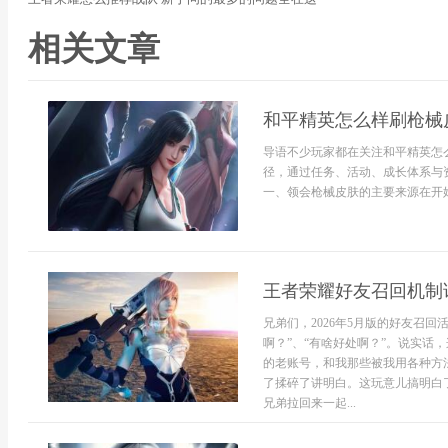
相关文章
和平精英怎么样刷枪械
导语不少玩家都在关注和平精英怎
径，通过任务、活动、成长体系与
一、领会枪械皮肤的主要来源在开始.
王者荣耀好友召回机制
兄弟们，2026年5月版的好友召
啊？”、“有啥好处啊？”。说实话
的老账号，和我那些被我用各种方法
了揉碎了讲明白。这玩意儿搞明白
兄弟拉回来一起...