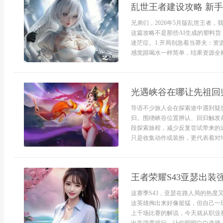
乱世王者建设攻略 新
兄弟们，2026年5月版乱世王者
这篇攻略不是那些AI生成的塑料
迷茫症。1.开局别急着当莽夫：
感觉跟喝水一样简单，结果资源全耗光
光遇峡谷在哪让先祖回
导语不少旅人会在探索途中遇到疑
归。围绕峡谷位置辨认、回归触发
段探索旅程，减少反复尝试带来的
只是收集动作或装扮，更代表着对地
王者荣耀S43亚瑟出装
这赛季S43，亚瑟在路人局的热度
这英雄掏出来好像挺猛，但自己一
上千场比赛的解说，今天就从职业