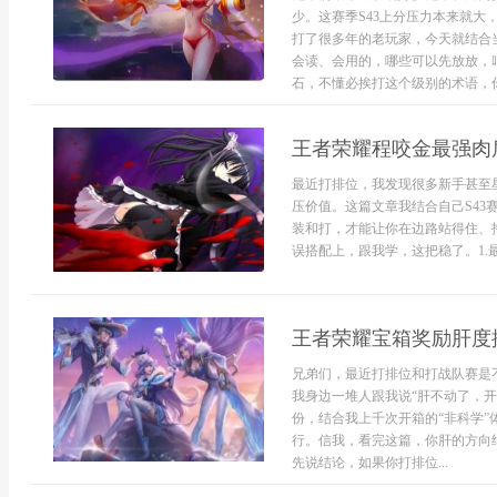
少。这赛季S43上分压力本来就
打了很多年的老玩家，今天就结合
会读、会用的，哪些可以先放放，咱
石，不懂必挨打这个级别的术语，你要
王者荣耀程咬金最强肉盾
最近打排位，我发现很多新手甚至
压价值。这篇文章我结合自己S4
装和打，才能让你在边路站得住、
误搭配上，跟我学，这把稳了。1.最
王者荣耀宝箱奖励肝度
兄弟们，最近打排位和打战队赛是
我身边一堆人跟我说“肝不动了，
份，结合我上千次开箱的“非科学
行。信我，看完这篇，你肝的方向绝
先说结论，如果你打排位...