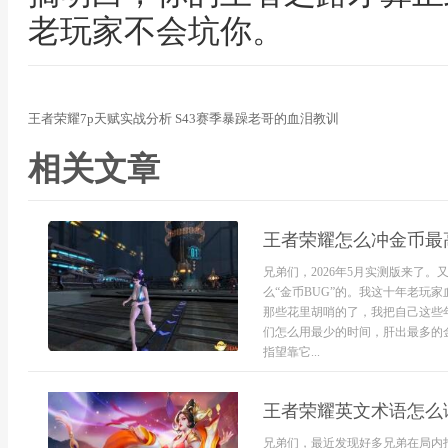
老玩家不会坑你。
王者荣耀7p天赋实战分析 S43赛季暴躁老哥的血泪教训
相关文章
王者荣耀怎么冲金币最高
兄弟们，2026年5月实测版来了
么“金币BUG”的。我这十年老玩
那些花里胡哨的了，我把自己这些
们怎么用最少的时间，肝出最多的
指望靠它...
王者荣耀英文术语怎么读
兄弟们，最近发现好多兄弟在局内