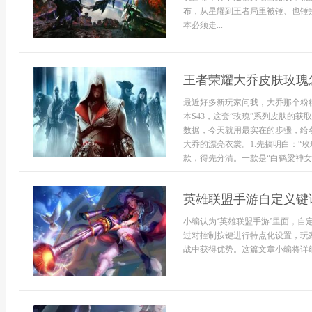
布，从星耀到王者局里被锤、也锤
本必须走...
王者荣耀大乔皮肤玫瑰
最近好多新玩家问我，大乔那个粉
本S43，这套“玫瑰”系列皮肤的
数据，今天就用最实在的步骤，给
大乔的漂亮衣裳。1.先搞明白：“
款，得先分清。一款是“白鹤梁神女”.
英雄联盟手游自定义键
小编认为‘英雄联盟手游’里面，
过对控制按键进行特点化设置，玩
战中获得优势。这篇文章小编将详细