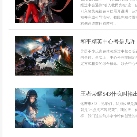
经过中会遇到“引入牧民先祖”这
引入牧民先祖在何处展开说明，从
祖并完成引导流程。牧民先祖位置
右侧通道前往圆梦村...
和平精英中心号是几许
导语不少玩家在体验经过中都会听
的是何。事实上，中心号并非固定
定方式相关的综合概念。领会中心号
王者荣耀S43什么叫输
这赛季S43，兄弟们，我排位里
就是“出点肉不容易死”。我的天
样，我们这些前排拿命给你创造的输.