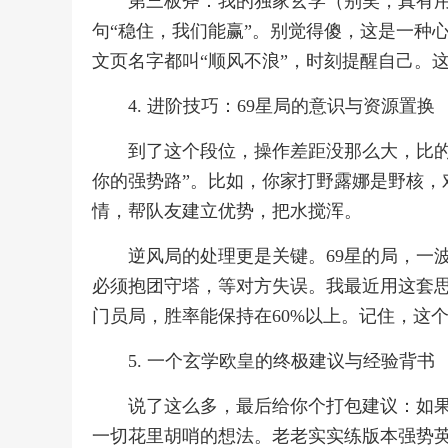
第三板斧：我的独家玄学（别笑，真有
句“稳住，我们能赢”。别觉得傻，这是一种
文页名字都叫“顺风不浪”，时刻提醒自己。
4. 进阶技巧：69星局的意识与资源置换
到了这个段位，操作差距没那么大，比的
你的强势路”。比如，你家打野露娜是野核，
情，帮队友建立优势，把水搅浑。
逆风局的处理更是关键。69星的局，一
必须抱团守塔，等对方失误。我最近用这套思
门员局，胜率能保持在60%以上。记住，这
5. 一个玄学欧皇的终极建议与经验背书
说了这么多，最后给你个打包建议：如果你
一切花里胡哨的想法。老老实实练版本强势