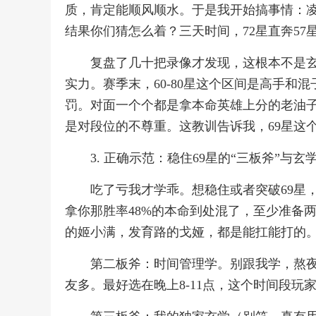
质，肯定能顺风顺水。于是我开始搞事情：凌
结果你们猜怎么着？三天时间，72星直奔57
复盘了几十把录像才发现，这根本不是玄
实力。赛季末，60-80星这个区间是高手和
罚。对面一个个都是拿本命英雄上分的老油子
是对段位的不尊重。这教训告诉我，69星这
3. 正确示范：稳住69星的“三板斧”与玄
吃了亏我才学乖。想稳住或者突破69星，
拿你那胜率48%的本命到处混了，至少准备
的姬小满，发育路的戈娅，都是能扛能打的。
第二板斧：时间管理学。别跟我学，熬
友多。最好选在晚上8-11点，这个时间段