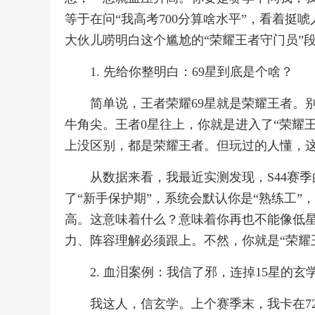
等于在问“我高考700分算啥水平”，看着
大伙儿唠明白这个尴尬的“荣耀王者守门员”
1. 先给你整明白：69星到底是个啥？
简单说，王者荣耀69星就是荣耀王者。
牛角尖。王者0星往上，你就是进入了“荣耀王
上没区别，都是荣耀王者。但玩过的人懂，这
从数据来看，我最近实测发现，S44赛
了“新手保护期”，系统会默认你是“熟练工
高。这意味着什么？意味着你再也不能像低星那
力、阵容理解必须跟上。不然，你就是“荣耀
2. 血泪案例：我信了邪，连掉15星的玄
我这人，信玄学。上个赛季末，我卡在7