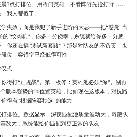
晨3点打排位、用冷门英雄、不看阵容先抢打野……
星，我人都傻了。
学失效，而是我犯了新手进阶的大忌——把“感觉”当
混子的“绞肉机”，你多一分侥幸，系统就给你多一分惩
，你还在搞“测试新套路”？那是对队友的不负责，也
个段位，容错率已经低得可怜。
学仪式
你得打“正规战”。第一板斧：英雄池必须“深”。别再
两个版本强势的T0位置英雄，比如现在这版本，对抗路
你得有“根据阵容秒选”的能力。
夜打排位。数据显示，深夜匹配池质量波动大，奇葩队
玩家基数大，系统能给你匹配到更正常的队友。