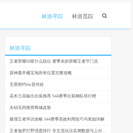
林游寻踪
林游觅踪
.
林游寻踪
王者荣耀69星什么段位 赛季末的荣耀王者守门员
原神轰开藏宝地所有位置完整攻略
无畏契约fnc是何处
花木兰高输出出装推荐 S44赛季出装梯队排行榜
永劫无间推荐商城皮肤
最强王者拜访攻略 S44赛季高效利用技巧与奖励详解
王者伽罗打野强度排行 非主流玩法实测数据与上分建议