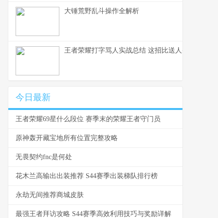
大锤荒野乱斗操作全解析
王者荣耀打字骂人实战总结 这招比送人头还毒
今日最新
王者荣耀69星什么段位 赛季末的荣耀王者守门员
原神轰开藏宝地所有位置完整攻略
无畏契约fnc是何处
花木兰高输出出装推荐 S44赛季出装梯队排行榜
永劫无间推荐商城皮肤
最强王者拜访攻略 S44赛季高效利用技巧与奖励详解