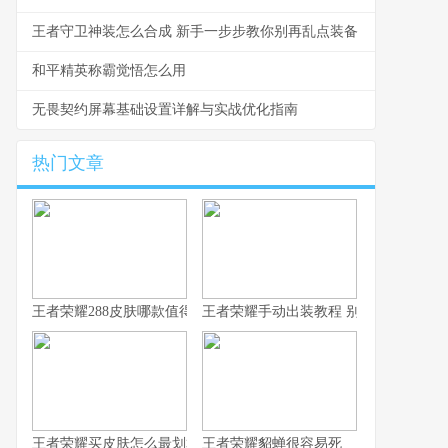
王者守卫神装怎么合成 新手一步步教你别再乱点装备
和平精英称霸觉悟怎么用
无畏契约屏幕基础设置详解与实战优化指南
热门文章
王者荣耀288皮肤哪款值得换 S43碎片商店更新速报
王者荣耀手动出装教程 别让系统推荐坑
王者荣耀买皮肤怎么最划算 从青铜到王者的省钱心路
王者荣耀貂蝉很容易死