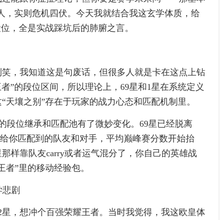
挺唬人，实则危机四伏。今天我就结合我这玄学体质，给
段位，全是实战踩坑后的肺腑之言。
别笑，我知道这是句废话，但很多人就是卡在这点上钻
者”的段位区间，所以理论上，69星和1星在系统定义
“天壤之别”存在于玩家的战力心态和匹配机制里。
季的段位继承和匹配池有了微妙变化。69星已经脱离
”，给你匹配到的队友和对手，平均巅峰赛分数开始抬
样靠队友carry或者运气混分了，你自己的英雄战
王者”里的移动经验包。
学悲剧
2星，想冲个百强荣耀王者。当时我觉得，我这欧皇体