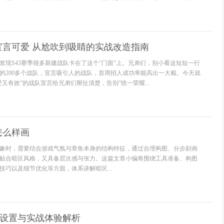
宣言可爱 从尬吹到吸睛的实战改造指南
发现S43赛季很多新建战队卡在了这个“门面”上。兄弟们，别小看这短短一行
的200多个战队，宣言吸引人的战队，首周招人成功率能高出一大截。今天就
又有效”的战队宣言给兄弟们掰扯清楚，告别“统一荣耀...
怎么样画
象时，需要结合游戏气氛与章鱼本身的结构特征，通过合理构图、分步刻画
贴合暗区风格，又具备层次感与张力。这篇文章小编将围绕工具准备、构图
技巧以及细节优化等方面，体系讲解暗区...
质设置与实战体验解析