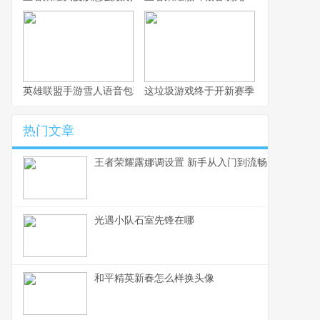
英雄联盟手游雪人语音包玩法全解析
这垃圾游戏终于开新赛季了，不写篇攻
热门文章
王者荣耀露娜调设置 新手从入门到流畅
光遇小队石室先锋在哪
和平精英新春怎么样换头像