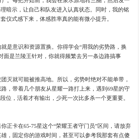
用）。每把开始前，我会在泉水原地转三圈，然后发一
心理暗示，让自己和队友进入认真状态。同时，我的铭
这套仪式感下来，体感胜率真的能有微小提升。
就是意识和资源置换。你得学会“用我的劣势路，换
对面是兰陵王针对，你就得频繁去另一条边路搞事
波团灭就可能被推高地。所以，劣势时绝对不能单带，
路，带着几个朋友从星耀一路打上来，遇到69星的守
个段位，活着才有输出，少死一次比多杀一个更重要。
正卡在65-75星这个“荣耀王者守门员”区间，请放弃
英雄，固定你的游戏时间，甚至可以参考我那套有点傻