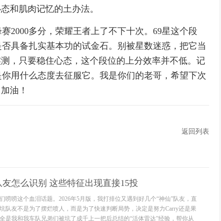
心态和肌肉记忆的土办法。
2000多分，荣耀王者上了不下十次。69星这个段
是否具备扎实基本功的试金石。别被星数迷惑，把它当
实测，只要稳住心态，这个段位的上分效率并不低。记
是你用什么态度去征服它。我是你们的老哥，希望下次
。加油！
返回列表
友怎么识别 这些特征出现直接15投
们唠唠这个血泪话题。2026年5月版，我打排位又遇到好几个“神仙”队友，直
坑队友不是为了摆烂喷人，而是为了快速判断局势，决定是努力Carry还是果
全是我和我车队兄弟们被坑了成千上一把后总结的“活体雷达”经验，帮你从