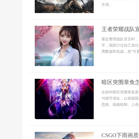
开局...
王者荣耀战队
最近整理战队宣言时，
字，我统计过自己加过
用数据和实战，把“可爱
暗区突围章鱼
在创作暗区突围章鱼形
与细节强化，让画面既
思路、线稿绘制、上色
CSGO下雨画