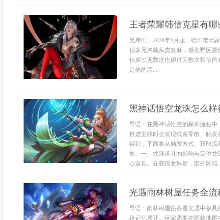
王者荣耀韩信克星有哪
兄弟们，2026年5月版，咱们老
很多兄弟就头皮发麻，感觉野区要
信虐过无数次也虐过无数次韩信的
是他的亲...
黑神话悟空龙珠怎么样
导语：在黑神话悟空的探索流程中
推进主线时会发现线索零散、触发
得到，下面将从触发方式、获取流
集。一、龙珠道具的影响与定位龙
心道具。在获得龙珠后，部分区域..
光遇雨林树屋任务全流
导语：雨林树屋任务是光遇中极具
祖记忆展开。玩家需要在雨林地图