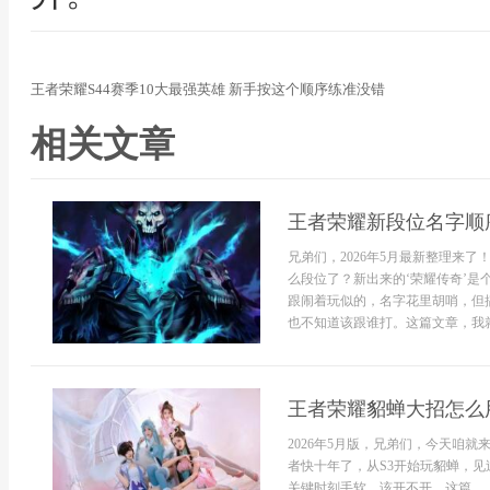
王者荣耀S44赛季10大最强英雄 新手按这个顺序练准没错
相关文章
王者荣耀新段位名字顺序
兄弟们，2026年5月最新整理来
么段位了？新出来的‘荣耀传奇’是
跟闹着玩似的，名字花里胡哨，但
也不知道该跟谁打。这篇文章，我就
王者荣耀貂蝉大招怎么
2026年5月版，兄弟们，今天咱
者快十年了，从S3开始玩貂蝉，见
关键时刻手软，该开不开。这篇...