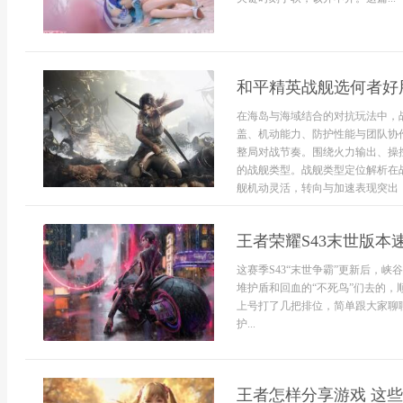
和平精英战舰选何者好
在海岛与海域结合的对抗玩法中，
盖、机动能力、防护性能与团队协
整局对战节奏。围绕火力输出、操
的战舰类型。战舰类型定位解析在
舰机动灵活，转向与加速表现突出，
王者荣耀S43末世版本
这赛季S43“末世争霸”更新后，
堆护盾和回血的“不死鸟”们去的，
上号打了几把排位，简单跟大家聊
护...
王者怎样分享游戏 这些