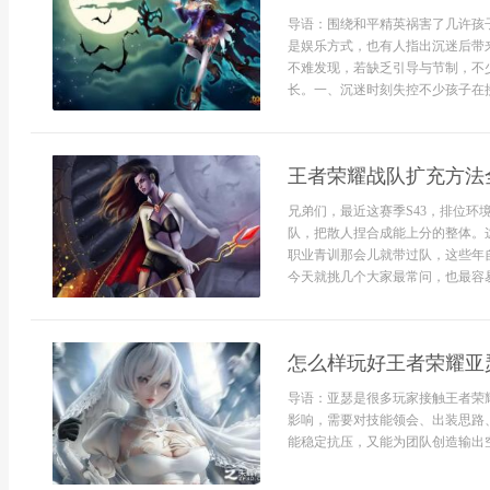
导语：围绕和平精英祸害了几许孩
是娱乐方式，也有人指出沉迷后带
不难发现，若缺乏引导与节制，不
长。一、沉迷时刻失控不少孩子在接触
王者荣耀战队扩充方法全
兄弟们，最近这赛季S43，排位
队，把散人捏合成能上分的整体。
职业青训那会儿就带过队，这些年
今天就挑几个大家最常问，也最容易
怎么样玩好王者荣耀亚
导语：亚瑟是很多玩家接触王者荣
影响，需要对技能领会、出装思路
能稳定抗压，又能为团队创造输出空