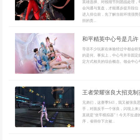
英雄选择、对线细节到团战处理，
会沟通与复盘，才能逐步提升段位
进入排位前，先了解当前环境强势
担的责...
和平精英中心号是几许
导语不少玩家在体验经过中都会听
的是何。事实上，中心号并非固定
定方式相关的综合概念。领会中心号
王者荣耀张良大招克制英
兄弟们，这赛季S43，我又被张
手，对面反手一个张良，闪现上来
直就是“坐牢模拟器”！今天不扯
序，省得你下次被...