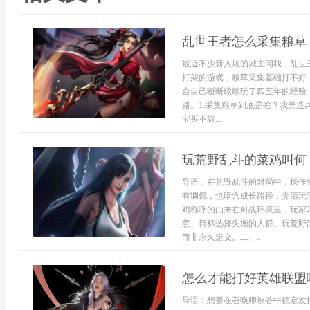
乱世王者怎么采集粮草
最近不少新入坑的城主问我，乱世
打架的游戏，粮草采集基础打不好
合自己断断续续玩了四五年的经验
路。1.采集粮草到底是啥？我光
宝买不就...
玩荒野乱斗的菜鸡叫何
导语：在荒野乱斗的对局中，操作
有调侃，也暗含成长路径，弄清玩
鸡称呼的由来在对战环境里，玩家
意、目标选择失衡的人群。玩荒野
而非永久定义。二、...
怎么才能打好英雄联盟
导语：想要在召唤师峡谷中稳定发