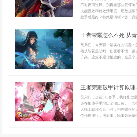
不对反而逆风。别再看那些云评测
技能音效和特效清晰度，用数据帮
款手感最好？特效最清晰？答：我测下
王者荣耀怎么不死 从
兄弟们，今天聊个最实在的话题：怎
雄技能花里胡哨，伤害看不懂，很多
升高。这篇不跟你扯虚的，全是个人和
王者荣耀破甲计算原理与
兄弟们，当前S43赛季，我打排
还在那傻乎乎地出全输出装。一套
人晚上就那么几小时，别在错误的
你强度排行，照着出，输出效率翻倍。