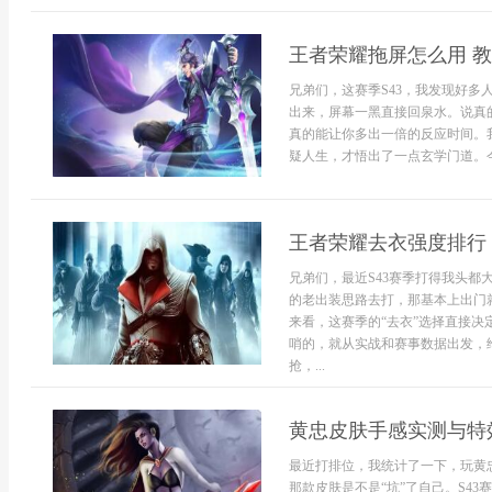
王者荣耀拖屏怎么用 
兄弟们，这赛季S43，我发现好
出来，屏幕一黑直接回泉水。说真
真的能让你多出一倍的反应时间。
疑人生，才悟出了一点玄学门道。今
王者荣耀去衣强度排行 
兄弟们，最近S43赛季打得我头都
的老出装思路去打，那基本上出门
来看，这赛季的“去衣”选择直接
哨的，就从实战和赛事数据出发，
抢，...
黄忠皮肤手感实测与特
最近打排位，我统计了一下，玩黄
那款皮肤是不是“坑”了自己。S4