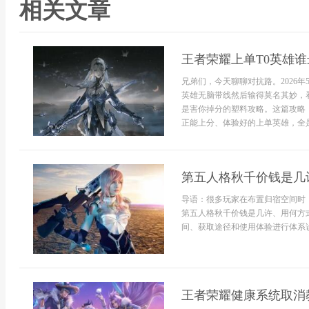
相关文章
王者荣耀上单T0英雄谁最
兄弟们，今天聊聊对抗路。2026
英雄无脑带线然后输得莫名其妙，
是害你掉分的塑料攻略。这篇攻略
正能上分、体验好的上单英雄，全是踩
第五人格秋千价钱是几
导语：很多玩家在布置归宿空间时
第五人格秋千价钱是几许、用何方
间、获取途径和使用体验进行体系说明
王者荣耀健康系统取消