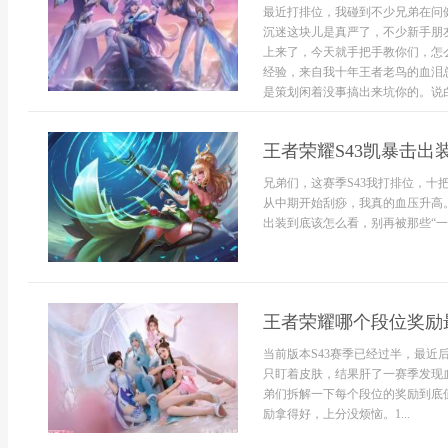
最近打排位，我碰到不少兄弟在问
沉迷这块儿是真严了，不少新手朋
上来了，今天就手把手教你们，怎
经验，来自我十年王者老鸟的血泪
是策划闲着没事搞出来坑你的。说白了
王者荣耀S43凯暴击出
兄弟们，这赛季S43我打排位，
从中期开始刮痧，我真的血压升高
出装到底该怎么看，别再被那些“一刀
王者荣耀哪个段位奖励最
当前版本S43赛季已经过半，最近
只盯着皮肤，结果肝了一赛季发现
弟们拆解一下每个段位的奖励到底
励拿得好，上分没烦恼。1...