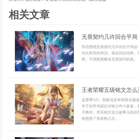
相关文章
无畏契约几许回合平局
导语围绕无畏契约几许回合平局这
分出胜负的情况。领会回合结构、
择。平局制度概览无畏契约的基...
王者荣耀五级铭文怎么
这赛季S43，我敢说还有萌新在频
等于你开局就比对面少件小装备，
手教你，把买铭文这点破事儿给你
铁憨憨了很多刚入坑...